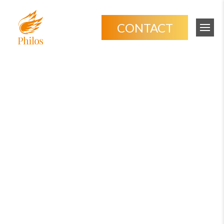
コ
ナ
ン
ビ
CONTACT
テ
ゲ
ン
ー
ツ
シ
へ
ョ
ス
ン
キ
に
ッ
移
プ
動
"バズる"じゃなく、"残
る" SNSマーケティン