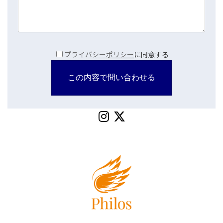
プライバシーポリシー
に同意する
ア
ア
イ
イ
コ
コ
ン
ン
リ
リ
ン
ン
ク
ク